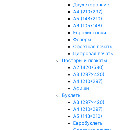
Двухсторонние
А4 (210*297)
А5 (148*210)
А6 (105*148)
Евролистовки
Флаеры
Офсетная печать
Цифровая печать
Постеры и плакаты
A2 (420*590)
A3 (297x420)
A4 (210*297)
Афиши
Буклеты
A3 (297x420)
А4 (210*297)
А5 (148*210)
Евробуклеты
Офсетная печать