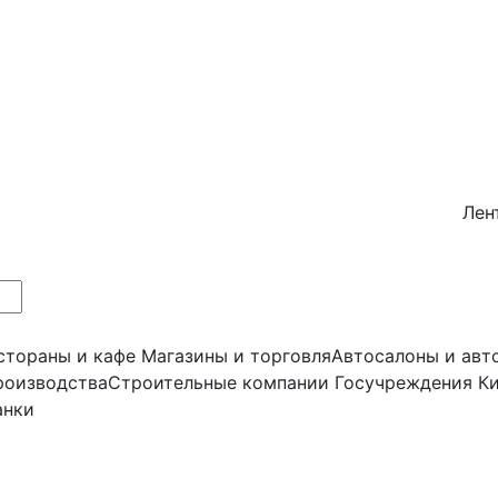
Лен
стораны и кафе
Магазины и торговля
Автосалоны и авт
роизводства
Строительные компании
Госучреждения
Ки
анки